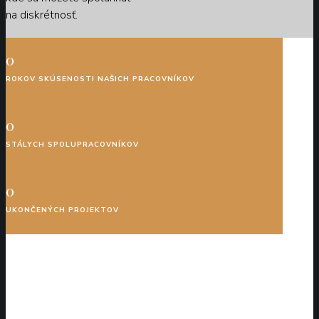
na diskrétnosť.
0
ROKOV SKÚSENOSTI NAŠICH PRACOVNÍKOV
0
STÁLYCH SPOLUPRACOVNÍKOV
0
UKONČENÝCH PROJEKTOV