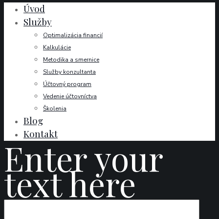
Úvod
Služby
Optimalizácia financií
Kalkulácie
Metodika a smernice
Služby konzultanta
Účtovný program
Vedenie účtovníctva
Školenia
Blog
Kontakt
Enter your
text here