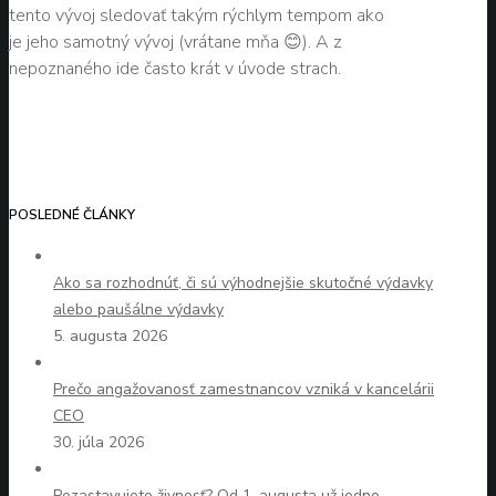
tento vývoj sledovať takým rýchlym tempom ako
je jeho samotný vývoj (vrátane mňa 😊). A z
nepoznaného ide často krát v úvode strach.
POSLEDNÉ ČLÁNKY
Ako sa rozhodnúť, či sú výhodnejšie skutočné výdavky
alebo paušálne výdavky
5. augusta 2026
Prečo angažovanosť zamestnancov vzniká v kancelárii
CEO
30. júla 2026
Pozastavujete živnosť? Od 1. augusta už jedno