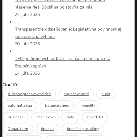
hlásenie rieši Sociálna poisťovňa za vás
22. júla 2026
Transparentné odmeňovanie: Legislatívna povinnosť aj
konkurenčná výhoda
20. júla 2026
DPH pri firemných autách – na čo sa dnes pozerá
Finančná správa
14. júla 2026
ZNAČKY
4-denný pracovný týždeň
angažovanosť
audit
automatizácia
balance sheet
benefity
business
cash flow
cieľe
Covid-19
Donau farm
financie
finančné problémy