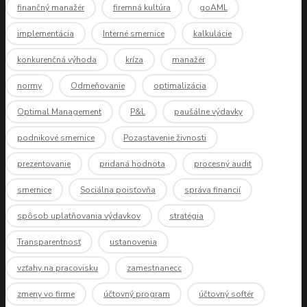
finančný manažér
firemná kultúra
goAML
implementácia
Interné smernice
kalkulácie
konkurenčná výhoda
kríza
manažér
normy
Odmeňovanie
optimalizácia
Optimal Management
P&L
paušálne výdavky
podnikové smernice
Pozastavenie živnosti
prezentovanie
pridaná hodnota
procesný audit
smernice
Sociálna poisťovňa
správa financií
spôsob uplatňovania výdavkov
stratégia
Transparentnosť
ustanovenia
vzťahy na pracovisku
zamestnanecc
zmeny vo firme
účtovný program
účtovný softér