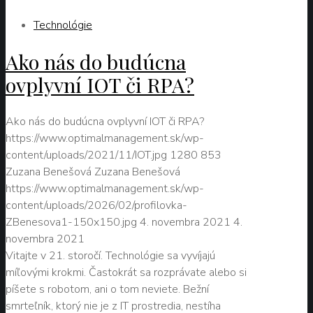
Technológie
Ako nás do budúcna
ovplyvní IOT či RPA?
Ako nás do budúcna ovplyvní IOT či RPA?
https://www.optimalmanagement.sk/wp-
content/uploads/2021/11/IOT.jpg
1280
853
Zuzana Benešová
Zuzana Benešová
https://www.optimalmanagement.sk/wp-
content/uploads/2026/02/profilovka-
ZBenesova1-150x150.jpg
4. novembra 2021
4.
novembra 2021
Vitajte v 21. storočí. Technológie sa vyvíjajú
míľovými krokmi. Častokrát sa rozprávate alebo si
píšete s robotom, ani o tom neviete. Bežní
smrteľník, ktorý nie je z IT prostredia, nestíha