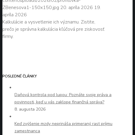
content/uploads/2026/02/profilovka-
ZBenesova1-150x150.jpg
20. apríla 2026
19.
apríla 2026
Kalkulácie a vysvetlenie ich významu. Zistite,
prečo je správna kalkulácia kľúčová pre ziskovosť
firmy.
POSLEDNÉ ČLÁNKY
Daňová kontrola pod lupou: Poznáte svoje práva a
povinnosti, keď u vás zaklope finančná správa?
8. augusta 2026
Keď zvýšenie mzdy neprináša primeraný rast príjmu
zamestnanca