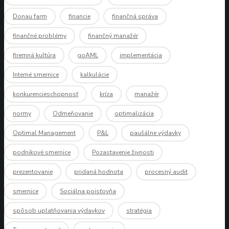
Donau farm
financie
finančná správa
finančné problémy
finančný manažér
firemná kultúra
goAML
implementácia
Interné smernice
kalkulácie
konkurencieschopnosť
kríza
manažér
normy
Odmeňovanie
optimalizácia
Optimal Management
P&L
paušálne výdavky
podnikové smernice
Pozastavenie živnosti
prezentovanie
pridaná hodnota
procesný audit
smernice
Sociálna poisťovňa
spôsob uplatňovania výdavkov
stratégia