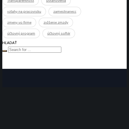
Transparentnosť
ustanovenia
vzťahy na pracovisku
zamestnanecc
zmeny vo firme
zvžšenie zmzdy
účtovný program
účtovný softér
HĽADAŤ
ZAVOLAJTE NÁM
+421 911 970 655