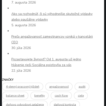
7. augusta 2026
Ako sa rozhodnúť, či sú výhodnejšie skutočné výdavky
alebo paušálne výdavky
5. augusta 2026
Prečo angažovanosť zamestnancov vzniká v kancelárii
CEO
30. júla 2026
Pozastavujete živnosť? Od 1. augusta už jedno
hlásenie rieši Sociálna poisťovňa za vás
22. júla 2026
ZNAČKY
4-denný pracovný týždeň
angažovanosť
audit
balance sheet
benefity
cash flow
cieľe
daňovo odvodové zaťaženie
daňová kontrola