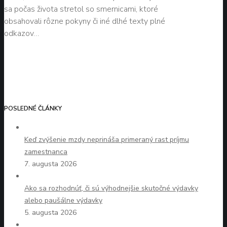
sa počas života stretol so smernicami, ktoré
obsahovali rôzne pokyny či iné dlhé texty plné
odkazov…
POSLEDNÉ ČLÁNKY
Keď zvýšenie mzdy neprináša primeraný rast príjmu
zamestnanca
7. augusta 2026
Ako sa rozhodnúť, či sú výhodnejšie skutočné výdavky
alebo paušálne výdavky
5. augusta 2026