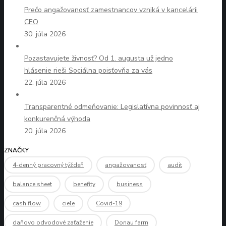
Prečo angažovanosť zamestnancov vzniká v kancelárii
CEO
30. júla 2026
Pozastavujete živnosť? Od 1. augusta už jedno
hlásenie rieši Sociálna poisťovňa za vás
22. júla 2026
Transparentné odmeňovanie: Legislatívna povinnosť aj
konkurenčná výhoda
20. júla 2026
ZNAČKY
4-denný pracovný týždeň
angažovanosť
audit
balance sheet
benefity
business
cash flow
cieľe
Covid-19
daňovo odvodové zaťaženie
Donau farm