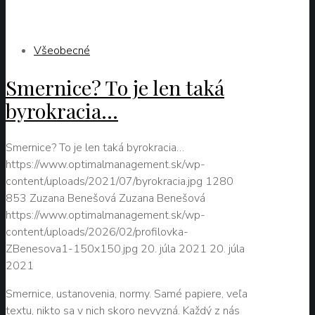
Zuzana Benešová
20. júla 2021
Všeobecné
Smernice? To je len taká
byrokracia…
Smernice? To je len taká byrokracia…
https://www.optimalmanagement.sk/wp-
content/uploads/2021/07/byrokracia.jpg
1280
853
Zuzana Benešová
Zuzana Benešová
https://www.optimalmanagement.sk/wp-
content/uploads/2026/02/profilovka-
ZBenesova1-150x150.jpg
20. júla 2021
20. júla
2021
Smernice, ustanovenia, normy. Samé papiere, veľa
textu, nikto sa v nich skoro nevyzná. Každý z nás