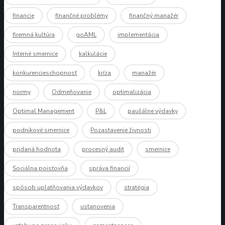
financie
finančné problémy
finančný manažér
firemná kultúra
goAML
implementácia
Interné smernice
kalkulácie
konkurencieschopnosť
kríza
manažér
normy
Odmeňovanie
optimalizácia
Optimal Management
P&L
paušálne výdavky
podnikové smernice
Pozastavenie živnosti
pridaná hodnota
procesný audit
smernice
Sociálna poisťovňa
správa financií
spôsob uplatňovania výdavkov
stratégia
Transparentnosť
ustanovenia