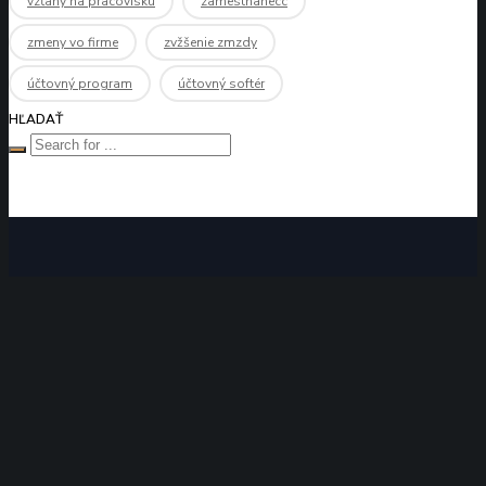
vzťahy na pracovisku
zamestnanecc
zmeny vo firme
zvžšenie zmzdy
účtovný program
účtovný softér
HĽADAŤ
ZAVOLAJTE NÁM
+421 911 970 655