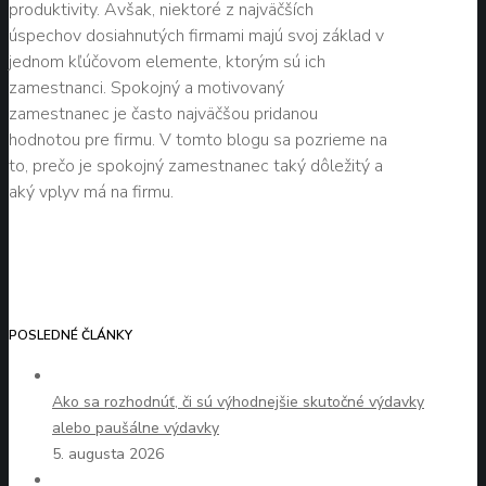
produktivity. Avšak, niektoré z najväčších
úspechov dosiahnutých firmami majú svoj základ v
jednom kľúčovom elemente, ktorým sú ich
zamestnanci. Spokojný a motivovaný
zamestnanec je často najväčšou pridanou
hodnotou pre firmu. V tomto blogu sa pozrieme na
to, prečo je spokojný zamestnanec taký dôležitý a
aký vplyv má na firmu.
POSLEDNÉ ČLÁNKY
Ako sa rozhodnúť, či sú výhodnejšie skutočné výdavky
alebo paušálne výdavky
5. augusta 2026