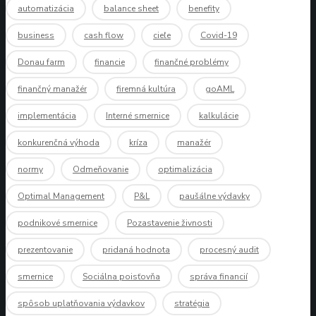
automatizácia
balance sheet
benefity
business
cash flow
cieľe
Covid-19
Donau farm
financie
finančné problémy
finančný manažér
firemná kultúra
goAML
implementácia
Interné smernice
kalkulácie
konkurenčná výhoda
kríza
manažér
normy
Odmeňovanie
optimalizácia
Optimal Management
P&L
paušálne výdavky
podnikové smernice
Pozastavenie živnosti
prezentovanie
pridaná hodnota
procesný audit
smernice
Sociálna poisťovňa
správa financií
spôsob uplatňovania výdavkov
stratégia