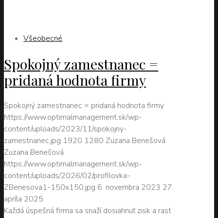
Zuzana Benešová
6. novembra 2023
Všeobecné
Spokojný zamestnanec =
pridaná hodnota firmy
Spokojný zamestnanec = pridaná hodnota firmy
https://www.optimalmanagement.sk/wp-
content/uploads/2023/11/spokojny-
zamestnanec.jpg
1920
1280
Zuzana Benešová
Zuzana Benešová
https://www.optimalmanagement.sk/wp-
content/uploads/2026/02/profilovka-
ZBenesova1-150x150.jpg
6. novembra 2023
27.
apríla 2025
Každá úspešná firma sa snaží dosiahnuť zisk a rast