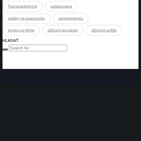
Transparentnosť
ustanovenia
vzťahy na pracovisku
zamestnanecc
zmeny vo firme
účtovný program
účtovný softér
HĽADAŤ
ZAVOLAJTE NÁM
+421 911 970 655